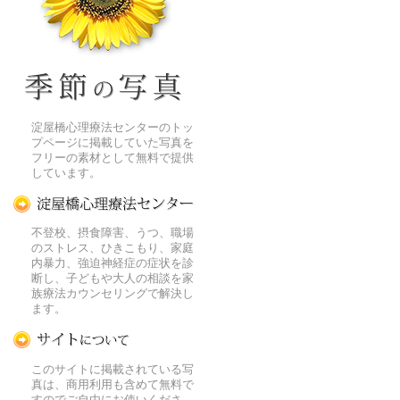
季節の花[淀]フリー写真素材
淀屋橋心理療法センターのトッ
プページに掲載していた写真を
フリーの素材として無料で提供
しています。
淀屋橋心理療法センター
不登校、摂食障害、うつ、職場
のストレス、ひきこもり、家庭
内暴力、強迫神経症の症状を診
断し、子どもや大人の相談を家
族療法カウンセリングで解決し
ます。
この写真素材提供サイトについて
このサイトに掲載されている写
真は、商用利用も含めて無料で
すのでご自由にお使いくださ