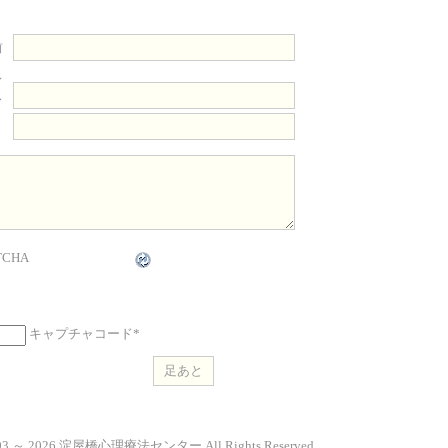
前
レ
ス
ト
キャプチャコード
*
2003 ～ 2026 淀屋橋心理療法センター All Rights Reserved.