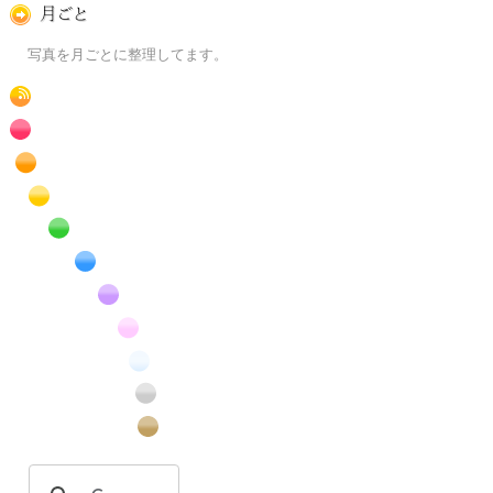
月ごとに
写真を月ごとに整理してます。
RSS
赤色の花のフリー写真素材
橙色の花のフリー写真素材
黄色の花のフリー写真素材
緑色の花のフリー写真素材
青色の花のフリー写真素材
紫色の花のフリー写真素材
桃色の花のフリー写真素材
白色の花のフリー写真素材
昆虫のフリー写真素材
番外編のフリー写真素材