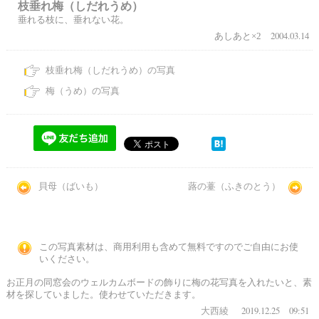
枝垂れ梅（しだれうめ）
垂れる枝に、垂れない花。
2004.03.14
あしあと×2
枝垂れ梅（しだれうめ）の写真
梅（うめ）の写真
貝母（ばいも）
蕗の薹（ふきのとう）
この写真素材は、商用利用も含めて無料ですのでご自由にお使
いください。
お正月の同窓会のウェルカムボードの飾りに梅の花写真を入れたいと、素
材を探していました。使わせていただきます。
2019.12.25 09:51
大西綾