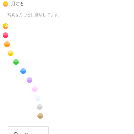
月ごとに
写真を月ごとに整理してます。
RSS
赤色の花のフリー写真素材
橙色の花のフリー写真素材
黄色の花のフリー写真素材
緑色の花のフリー写真素材
青色の花のフリー写真素材
紫色の花のフリー写真素材
桃色の花のフリー写真素材
白色の花のフリー写真素材
昆虫のフリー写真素材
番外編のフリー写真素材