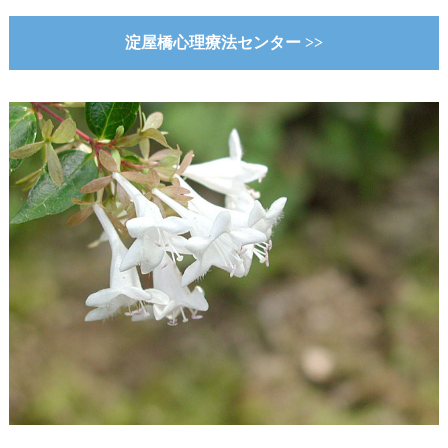
淀屋橋心理療法センター >>