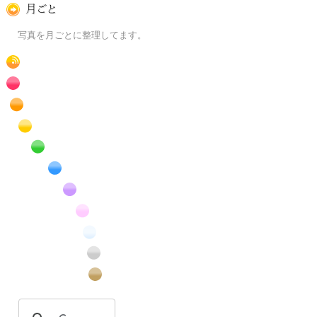
月ごとに
写真を月ごとに整理してます。
RSS
赤色の花のフリー写真素材
橙色の花のフリー写真素材
黄色の花のフリー写真素材
緑色の花のフリー写真素材
青色の花のフリー写真素材
紫色の花のフリー写真素材
桃色の花のフリー写真素材
白色の花のフリー写真素材
昆虫のフリー写真素材
番外編のフリー写真素材