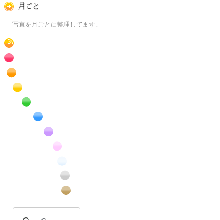
月ごとに
写真を月ごとに整理してます。
RSS
赤色の花のフリー写真素材
橙色の花のフリー写真素材
黄色の花のフリー写真素材
緑色の花のフリー写真素材
青色の花のフリー写真素材
紫色の花のフリー写真素材
桃色の花のフリー写真素材
白色の花のフリー写真素材
昆虫のフリー写真素材
番外編のフリー写真素材