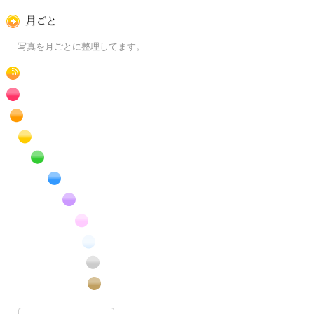
月ごとに
写真を月ごとに整理してます。
RSS
赤色の花のフリー写真素材
橙色の花のフリー写真素材
黄色の花のフリー写真素材
緑色の花のフリー写真素材
青色の花のフリー写真素材
紫色の花のフリー写真素材
桃色の花のフリー写真素材
白色の花のフリー写真素材
昆虫のフリー写真素材
番外編のフリー写真素材