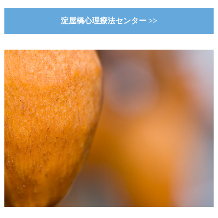
淀屋橋心理療法センター >>