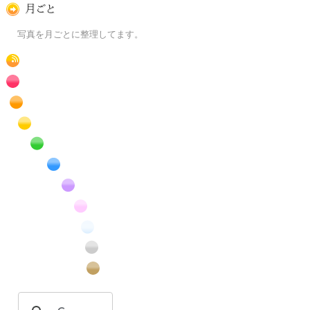
月ごとに
写真を月ごとに整理してます。
RSS
赤色の花のフリー写真素材
橙色の花のフリー写真素材
黄色の花のフリー写真素材
緑色の花のフリー写真素材
青色の花のフリー写真素材
紫色の花のフリー写真素材
桃色の花のフリー写真素材
白色の花のフリー写真素材
昆虫のフリー写真素材
番外編のフリー写真素材