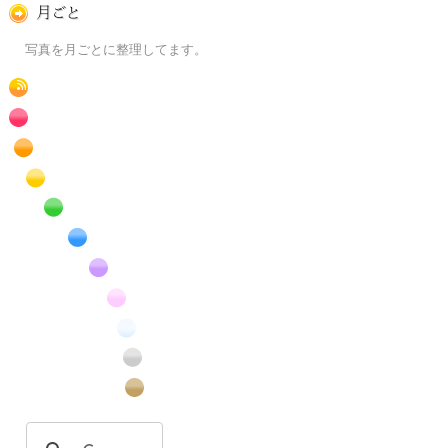
月ごとに
写真を月ごとに整理してます。
RSS
赤色の花のフリー写真素材
橙色の花のフリー写真素材
黄色の花のフリー写真素材
緑色の花のフリー写真素材
青色の花のフリー写真素材
紫色の花のフリー写真素材
桃色の花のフリー写真素材
白色の花のフリー写真素材
昆虫のフリー写真素材
番外編のフリー写真素材