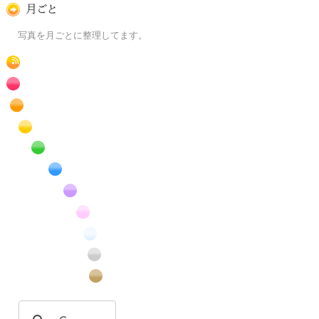
月ごとに
写真を月ごとに整理してます。
RSS
赤色の花のフリー写真素材
橙色の花のフリー写真素材
黄色の花のフリー写真素材
緑色の花のフリー写真素材
青色の花のフリー写真素材
紫色の花のフリー写真素材
桃色の花のフリー写真素材
白色の花のフリー写真素材
昆虫のフリー写真素材
番外編のフリー写真素材