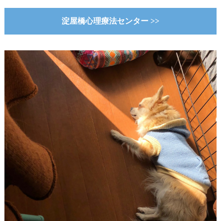
淀屋橋心理療法センター >>