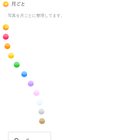
月ごとに
写真を月ごとに整理してます。
RSS
赤色の花のフリー写真素材
橙色の花のフリー写真素材
黄色の花のフリー写真素材
緑色の花のフリー写真素材
青色の花のフリー写真素材
紫色の花のフリー写真素材
桃色の花のフリー写真素材
白色の花のフリー写真素材
昆虫のフリー写真素材
番外編のフリー写真素材