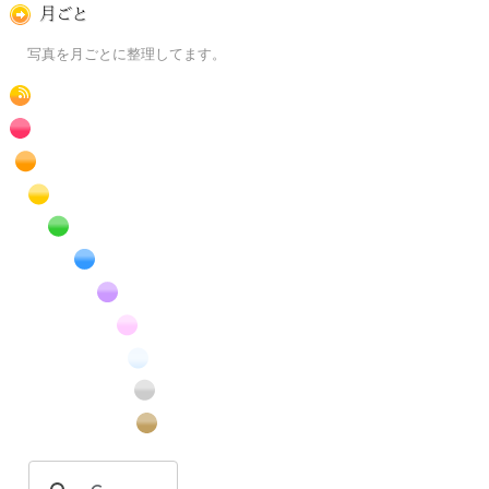
月ごとに
写真を月ごとに整理してます。
RSS
赤色の花のフリー写真素材
橙色の花のフリー写真素材
黄色の花のフリー写真素材
緑色の花のフリー写真素材
青色の花のフリー写真素材
紫色の花のフリー写真素材
桃色の花のフリー写真素材
白色の花のフリー写真素材
昆虫のフリー写真素材
番外編のフリー写真素材