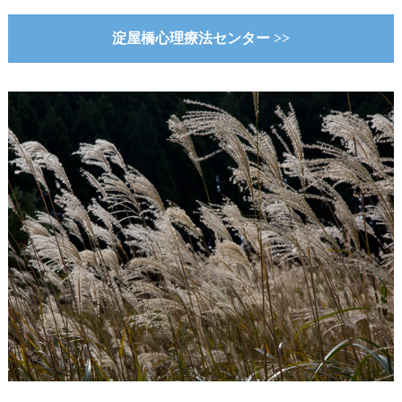
淀屋橋心理療法センター >>