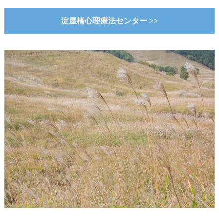
淀屋橋心理療法センター >>