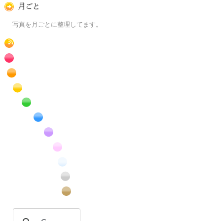
月ごとに
写真を月ごとに整理してます。
RSS
赤色の花のフリー写真素材
橙色の花のフリー写真素材
黄色の花のフリー写真素材
緑色の花のフリー写真素材
青色の花のフリー写真素材
紫色の花のフリー写真素材
桃色の花のフリー写真素材
白色の花のフリー写真素材
昆虫のフリー写真素材
番外編のフリー写真素材