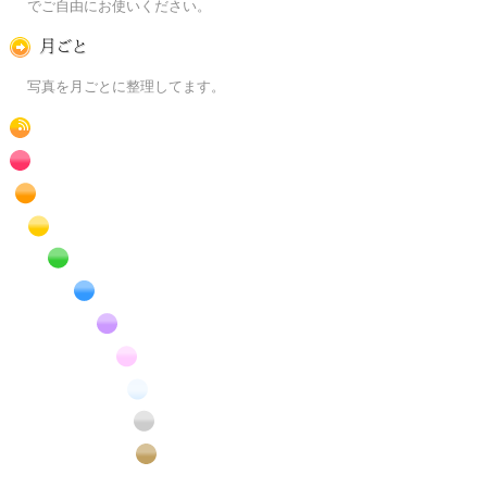
でご自由にお使いください。
月ごとに
写真を月ごとに整理してます。
RSS
赤色の花のフリー写真素材
橙色の花のフリー写真素材
黄色の花のフリー写真素材
緑色の花のフリー写真素材
青色の花のフリー写真素材
紫色の花のフリー写真素材
桃色の花のフリー写真素材
白色の花のフリー写真素材
昆虫のフリー写真素材
番外編のフリー写真素材