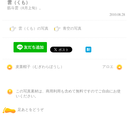
雲（くも）
筋斗雲（8月上旬）。
2010.08.28
雲（くも）の写真
青空の写真
麦藁帽子（むぎわらぼうし）
アロエ
この写真素材は、商用利用も含めて無料ですのでご自由にお使
いください。
足あとをどうぞ