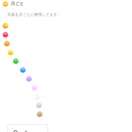
月ごとに
写真を月ごとに整理してます。
RSS
赤色の花のフリー写真素材
橙色の花のフリー写真素材
黄色の花のフリー写真素材
緑色の花のフリー写真素材
青色の花のフリー写真素材
紫色の花のフリー写真素材
桃色の花のフリー写真素材
白色の花のフリー写真素材
昆虫のフリー写真素材
番外編のフリー写真素材