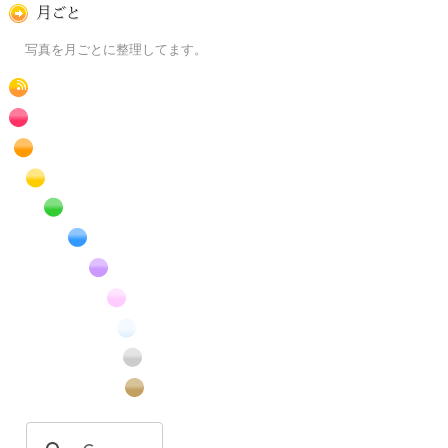
月ごとに
写真を月ごとに整理してます。
RSS
赤色の花のフリー写真素材
橙色の花のフリー写真素材
黄色の花のフリー写真素材
緑色の花のフリー写真素材
青色の花のフリー写真素材
紫色の花のフリー写真素材
桃色の花のフリー写真素材
白色の花のフリー写真素材
昆虫のフリー写真素材
番外編のフリー写真素材