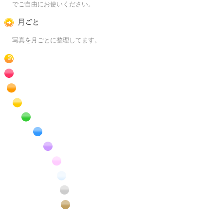
でご自由にお使いください。
月ごとに
写真を月ごとに整理してます。
RSS
赤色の花のフリー写真素材
橙色の花のフリー写真素材
黄色の花のフリー写真素材
緑色の花のフリー写真素材
青色の花のフリー写真素材
紫色の花のフリー写真素材
桃色の花のフリー写真素材
白色の花のフリー写真素材
昆虫のフリー写真素材
番外編のフリー写真素材