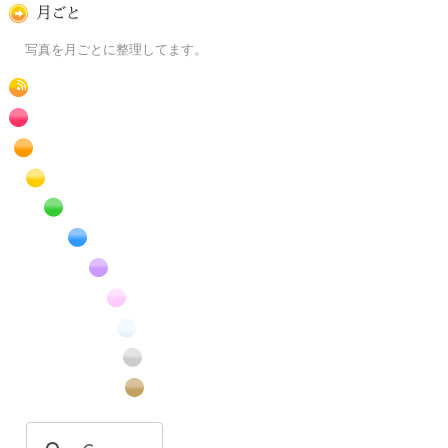
月ごとに
写真を月ごとに整理してます。
RSS
赤色の花のフリー写真素材
橙色の花のフリー写真素材
黄色の花のフリー写真素材
緑色の花のフリー写真素材
青色の花のフリー写真素材
紫色の花のフリー写真素材
桃色の花のフリー写真素材
白色の花のフリー写真素材
昆虫のフリー写真素材
番外編のフリー写真素材