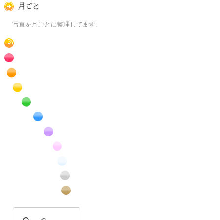
月ごとに
写真を月ごとに整理してます。
RSS
赤色の花のフリー写真素材
橙色の花のフリー写真素材
黄色の花のフリー写真素材
緑色の花のフリー写真素材
青色の花のフリー写真素材
紫色の花のフリー写真素材
桃色の花のフリー写真素材
白色の花のフリー写真素材
昆虫のフリー写真素材
番外編のフリー写真素材