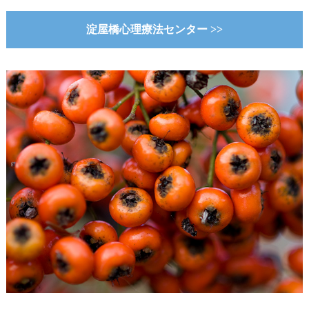
淀屋橋心理療法センター >>