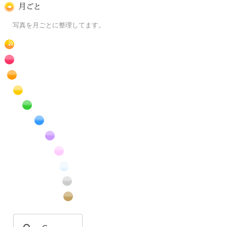
月ごとに
写真を月ごとに整理してます。
RSS
赤色の花のフリー写真素材
橙色の花のフリー写真素材
黄色の花のフリー写真素材
緑色の花のフリー写真素材
青色の花のフリー写真素材
紫色の花のフリー写真素材
桃色の花のフリー写真素材
白色の花のフリー写真素材
昆虫のフリー写真素材
番外編のフリー写真素材