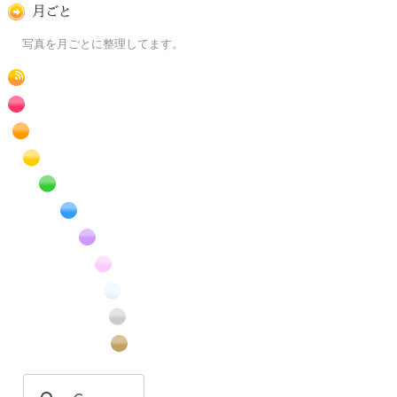
月ごとに
写真を月ごとに整理してます。
RSS
赤色の花のフリー写真素材
橙色の花のフリー写真素材
黄色の花のフリー写真素材
緑色の花のフリー写真素材
青色の花のフリー写真素材
紫色の花のフリー写真素材
桃色の花のフリー写真素材
白色の花のフリー写真素材
昆虫のフリー写真素材
番外編のフリー写真素材