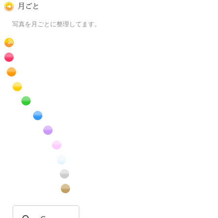
月ごとに
写真を月ごとに整理してます。
RSS
赤色の花のフリー写真素材
橙色の花のフリー写真素材
黄色の花のフリー写真素材
緑色の花のフリー写真素材
青色の花のフリー写真素材
紫色の花のフリー写真素材
桃色の花のフリー写真素材
白色の花のフリー写真素材
昆虫のフリー写真素材
番外編のフリー写真素材