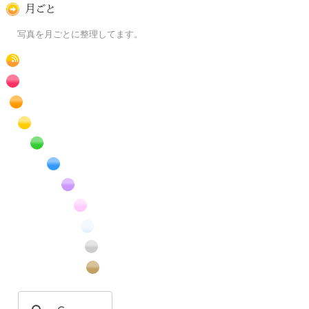
月ごとに
写真を月ごとに整理してます。
RSS
赤色の花のフリー写真素材
橙色の花のフリー写真素材
黄色の花のフリー写真素材
緑色の花のフリー写真素材
青色の花のフリー写真素材
紫色の花のフリー写真素材
桃色の花のフリー写真素材
白色の花のフリー写真素材
昆虫のフリー写真素材
番外編のフリー写真素材