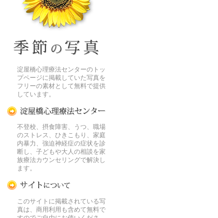
季節の花[淀]フリー写真素材
淀屋橋心理療法センターのトッ
プページに掲載していた写真を
フリーの素材として無料で提供
しています。
淀屋橋心理療法センター
不登校、摂食障害、うつ、職場
のストレス、ひきこもり、家庭
内暴力、強迫神経症の症状を診
断し、子どもや大人の相談を家
族療法カウンセリングで解決し
ます。
この写真素材提供サイトについて
このサイトに掲載されている写
真は、商用利用も含めて無料で
すのでご自由にお使いくださ