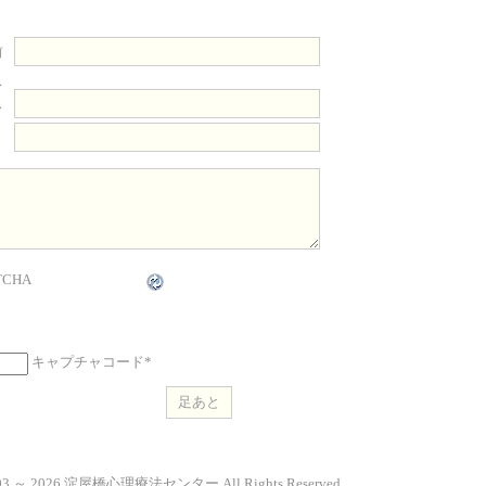
前
レ
ス
ト
キャプチャコード
*
2003 ～ 2026 淀屋橋心理療法センター All Rights Reserved.