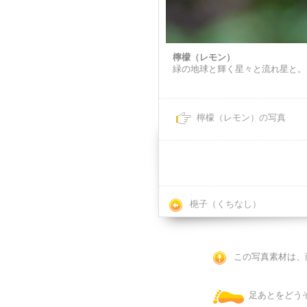
檸檬（レモン）
緑の地球と輝く星々と流れ星と。
檸檬（レモン）の写真
梔子（くちなし）
この写真素材は、
足あとをどう