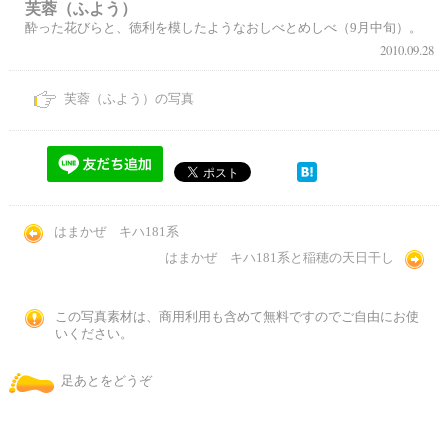
芙蓉（ふよう）
酔った花びらと、徳利を模したようなおしべとめしべ（9月中旬）。
2010.09.28
芙蓉（ふよう）の写真
はまかぜ キハ181系
はまかぜ キハ181系と稲穂の天日干し
この写真素材は、商用利用も含めて無料ですのでご自由にお使
いください。
足あとをどうぞ