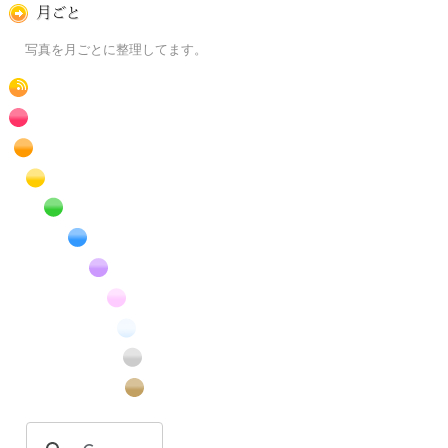
月ごとに
写真を月ごとに整理してます。
RSS
赤色の花のフリー写真素材
橙色の花のフリー写真素材
黄色の花のフリー写真素材
緑色の花のフリー写真素材
青色の花のフリー写真素材
紫色の花のフリー写真素材
桃色の花のフリー写真素材
白色の花のフリー写真素材
昆虫のフリー写真素材
番外編のフリー写真素材