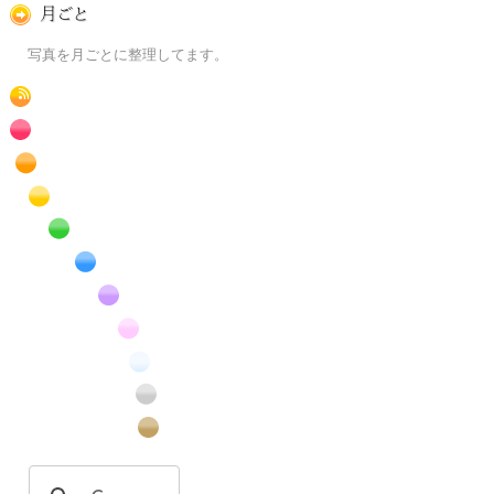
月ごとに
写真を月ごとに整理してます。
RSS
赤色の花のフリー写真素材
橙色の花のフリー写真素材
黄色の花のフリー写真素材
緑色の花のフリー写真素材
青色の花のフリー写真素材
紫色の花のフリー写真素材
桃色の花のフリー写真素材
白色の花のフリー写真素材
昆虫のフリー写真素材
番外編のフリー写真素材