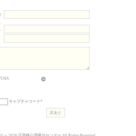
前
レ
ス
ト
キャプチャコード
*
2003 ～ 2026 淀屋橋心理療法センター All Rights Reserved.