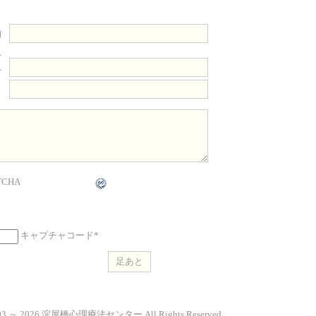
前
レ
ス
ト
キャプチャコード
*
2003 ～ 2026 淀屋橋心理療法センター All Rights Reserved.