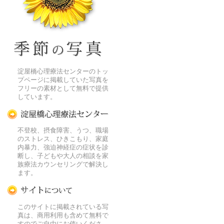
季節の花[淀]フリー写真素材
淀屋橋心理療法センターのトッ
プページに掲載していた写真を
フリーの素材として無料で提供
しています。
淀屋橋心理療法センター
不登校、摂食障害、うつ、職場
のストレス、ひきこもり、家庭
内暴力、強迫神経症の症状を診
断し、子どもや大人の相談を家
族療法カウンセリングで解決し
ます。
この写真素材提供サイトについて
このサイトに掲載されている写
真は、商用利用も含めて無料で
すのでご自由にお使いくださ