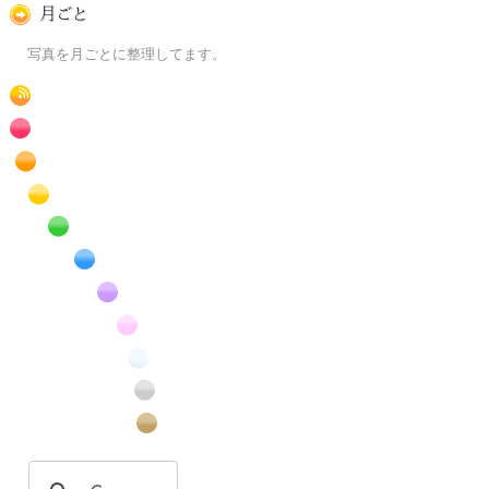
月ごとに
写真を月ごとに整理してます。
RSS
赤色の花のフリー写真素材
橙色の花のフリー写真素材
黄色の花のフリー写真素材
緑色の花のフリー写真素材
青色の花のフリー写真素材
紫色の花のフリー写真素材
桃色の花のフリー写真素材
白色の花のフリー写真素材
昆虫のフリー写真素材
番外編のフリー写真素材