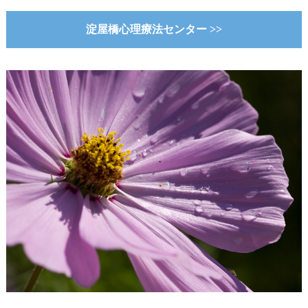
淀屋橋心理療法センター >>