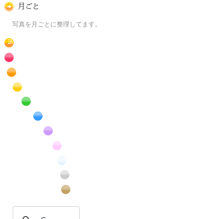
月ごとに
写真を月ごとに整理してます。
RSS
赤色の花のフリー写真素材
橙色の花のフリー写真素材
黄色の花のフリー写真素材
緑色の花のフリー写真素材
青色の花のフリー写真素材
紫色の花のフリー写真素材
桃色の花のフリー写真素材
白色の花のフリー写真素材
昆虫のフリー写真素材
番外編のフリー写真素材