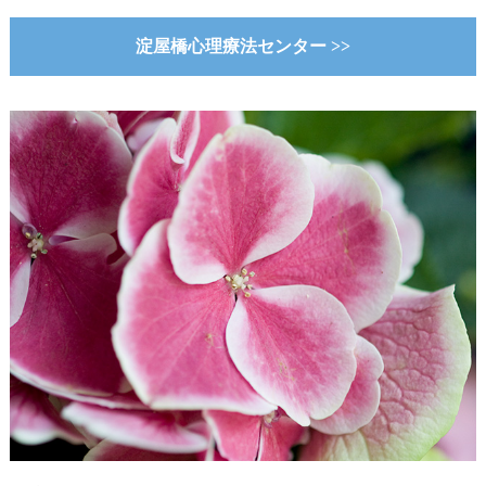
淀屋橋心理療法センター >>