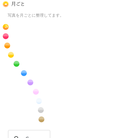
月ごとに
写真を月ごとに整理してます。
RSS
赤色の花のフリー写真素材
橙色の花のフリー写真素材
黄色の花のフリー写真素材
緑色の花のフリー写真素材
青色の花のフリー写真素材
紫色の花のフリー写真素材
桃色の花のフリー写真素材
白色の花のフリー写真素材
昆虫のフリー写真素材
番外編のフリー写真素材