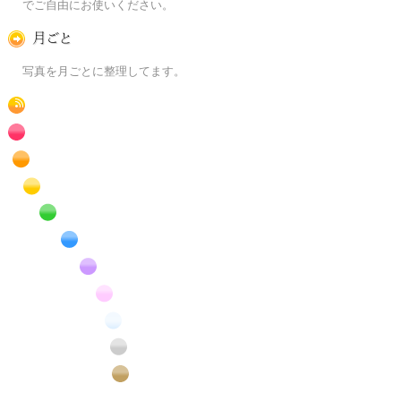
でご自由にお使いください。
月ごとに
写真を月ごとに整理してます。
RSS
赤色の花のフリー写真素材
橙色の花のフリー写真素材
黄色の花のフリー写真素材
緑色の花のフリー写真素材
青色の花のフリー写真素材
紫色の花のフリー写真素材
桃色の花のフリー写真素材
白色の花のフリー写真素材
昆虫のフリー写真素材
番外編のフリー写真素材