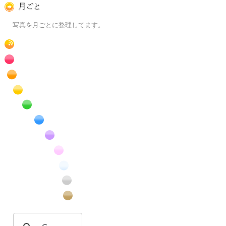
月ごとに
写真を月ごとに整理してます。
RSS
赤色の花のフリー写真素材
橙色の花のフリー写真素材
黄色の花のフリー写真素材
緑色の花のフリー写真素材
青色の花のフリー写真素材
紫色の花のフリー写真素材
桃色の花のフリー写真素材
白色の花のフリー写真素材
昆虫のフリー写真素材
番外編のフリー写真素材