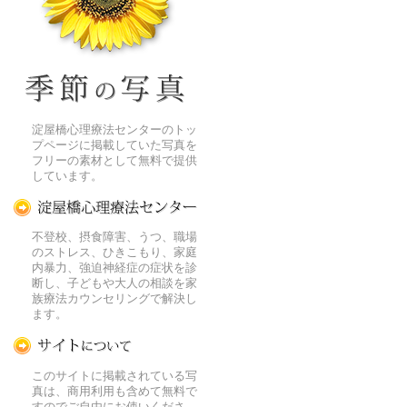
季節の花[淀]フリー写真素材
淀屋橋心理療法センターのトッ
プページに掲載していた写真を
フリーの素材として無料で提供
しています。
淀屋橋心理療法センター
不登校、摂食障害、うつ、職場
のストレス、ひきこもり、家庭
内暴力、強迫神経症の症状を診
断し、子どもや大人の相談を家
族療法カウンセリングで解決し
ます。
この写真素材提供サイトについて
このサイトに掲載されている写
真は、商用利用も含めて無料で
すのでご自由にお使いくださ