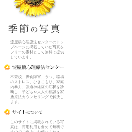
季節の花[淀]フリー写真素材
淀屋橋心理療法センターのトッ
プページに掲載していた写真を
フリーの素材として無料で提供
しています。
淀屋橋心理療法センター
不登校、摂食障害、うつ、職場
のストレス、ひきこもり、家庭
内暴力、強迫神経症の症状を診
断し、子どもや大人の相談を家
族療法カウンセリングで解決し
ます。
この写真素材提供サイトについて
このサイトに掲載されている写
真は、商用利用も含めて無料で
すのでご自由にお使いくださ