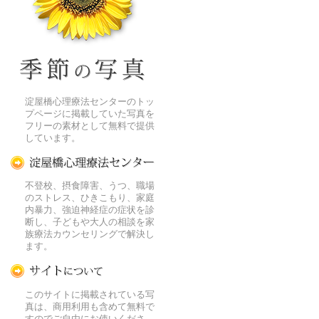
季節の花[淀]フリー写真素材
淀屋橋心理療法センターのトッ
プページに掲載していた写真を
フリーの素材として無料で提供
しています。
淀屋橋心理療法センター
不登校、摂食障害、うつ、職場
のストレス、ひきこもり、家庭
内暴力、強迫神経症の症状を診
断し、子どもや大人の相談を家
族療法カウンセリングで解決し
ます。
この写真素材提供サイトについて
このサイトに掲載されている写
真は、商用利用も含めて無料で
すのでご自由にお使いくださ