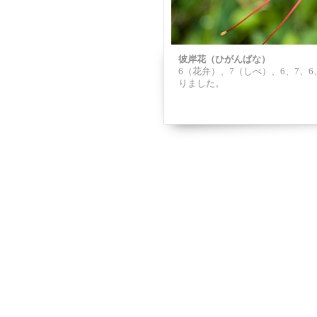
彼岸花（ひがんばな）
6（花弁）、7（しべ）、6、7、6、7、
りました。