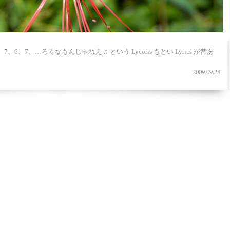
6、7、…ろくなもんじゃねえ ♫ という Lycoris もとい Lyrics が昔あ
2009.09.28