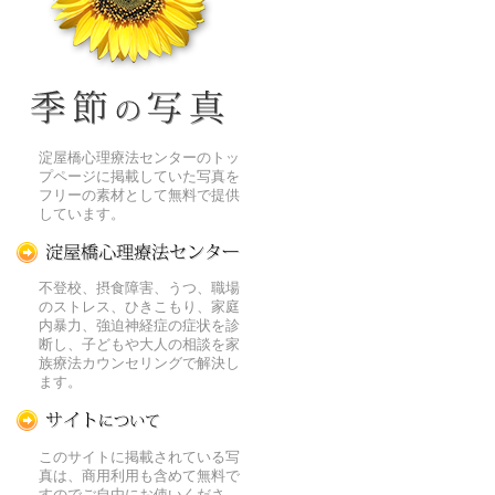
季節の花[淀]フリー写真素材
淀屋橋心理療法センターのトッ
プページに掲載していた写真を
フリーの素材として無料で提供
しています。
淀屋橋心理療法センター
不登校、摂食障害、うつ、職場
のストレス、ひきこもり、家庭
内暴力、強迫神経症の症状を診
断し、子どもや大人の相談を家
族療法カウンセリングで解決し
ます。
この写真素材提供サイトについて
このサイトに掲載されている写
真は、商用利用も含めて無料で
すのでご自由にお使いくださ