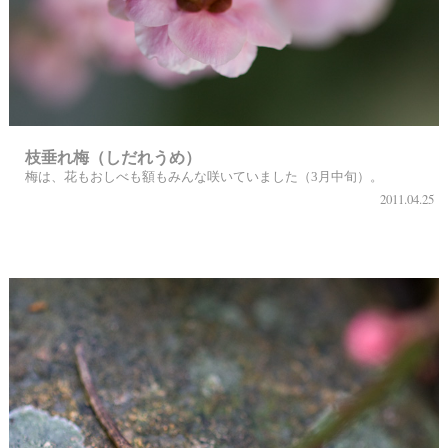
枝垂れ梅（しだれうめ）
梅は、花もおしべも額もみんな咲いていました（3月中旬）。
2011.04.25