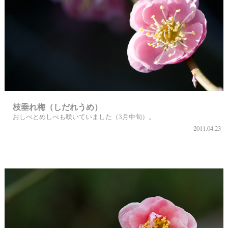
枝垂れ梅（しだれうめ）
おしべとめしべも咲いていました（3月中旬）。
2011.04.23