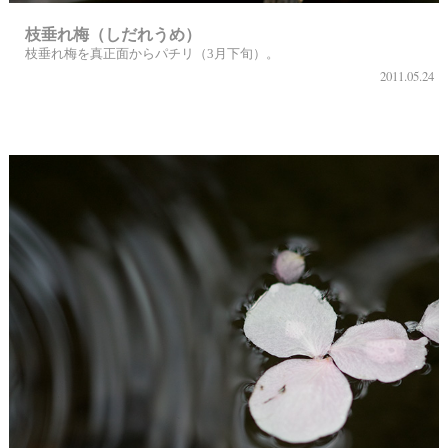
枝垂れ梅（しだれうめ）
枝垂れ梅を真正面からパチリ（3月下旬）。
2011.05.24