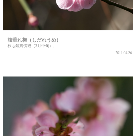
枝垂れ梅（しだれうめ）
枝も鑑賞傍観（3月中旬）。
2011.04.26