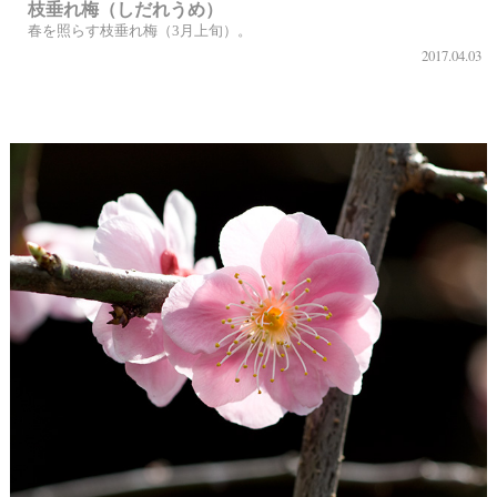
枝垂れ梅（しだれうめ）
春を照らす枝垂れ梅（3月上旬）。
2017.04.03