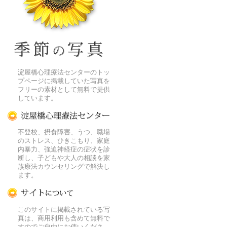
季節の花[淀]フリー写真素材
淀屋橋心理療法センターのトッ
プページに掲載していた写真を
フリーの素材として無料で提供
しています。
淀屋橋心理療法センター
不登校、摂食障害、うつ、職場
のストレス、ひきこもり、家庭
内暴力、強迫神経症の症状を診
断し、子どもや大人の相談を家
族療法カウンセリングで解決し
ます。
この写真素材提供サイトについて
このサイトに掲載されている写
真は、商用利用も含めて無料で
すのでご自由にお使いくださ