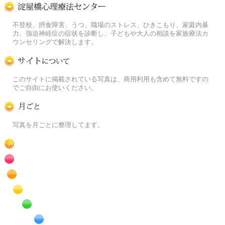
淀屋橋心理療法センター
不登校、摂食障害、うつ、職場のストレス、ひきこもり、家庭内暴
力、強迫神経症の症状を診断し、子どもや大人の相談を家族療法カ
ウンセリングで解決します。
この写真素材提供サイトについて
このサイトに掲載されている写真は、商用利用も含めて無料ですの
でご自由にお使いください。
月ごとに
写真を月ごとに整理してます。
RSS
赤色の花のフリー写真素材
橙色の花のフリー写真素材
黄色の花のフリー写真素材
緑色の花のフリー写真素材