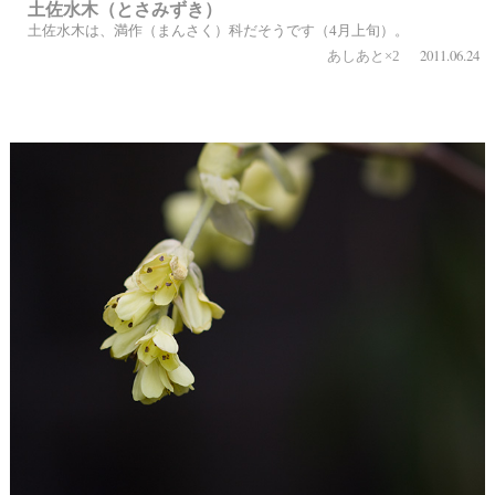
土佐水木（とさみずき）
土佐水木は、満作（まんさく）科だそうです（4月上旬）。
2011.06.24
あしあと×2