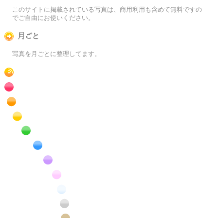
この写真素材提供サイトについて
このサイトに掲載されている写真は、商用利用も含めて無料ですの
でご自由にお使いください。
月ごとに
写真を月ごとに整理してます。
RSS
赤色の花のフリー写真素材
橙色の花のフリー写真素材
黄色の花のフリー写真素材
緑色の花のフリー写真素材
青色の花のフリー写真素材
紫色の花のフリー写真素材
桃色の花のフリー写真素材
白色の花のフリー写真素材
昆虫のフリー写真素材