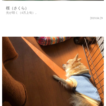
桜（さくら）
光が咲く（4月上旬）。
2019.04.29