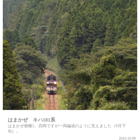
はまかぜ キハ181系
はまかぜ俯瞰2。四両ですが一両編成のように見えました（9月下
旬）。
2010.10.09