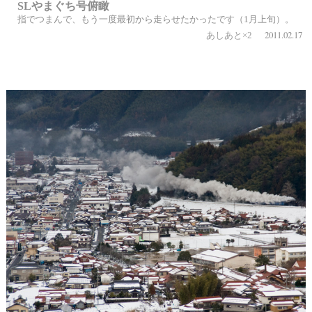
SLやまぐち号俯瞰
指でつまんで、もう一度最初から走らせたかったです（1月上旬）。
2011.02.17
あしあと×2