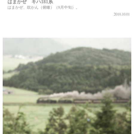
はまかぜ キハ181系
はまかぜ、吹かん（俯瞰）（9月中旬）。
2010.10.01