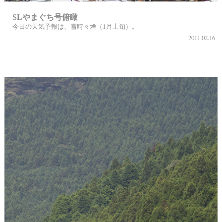
SLやまぐち号俯瞰
今日の天気予報は、雪時々煙（1月上旬）。
2011.02.16