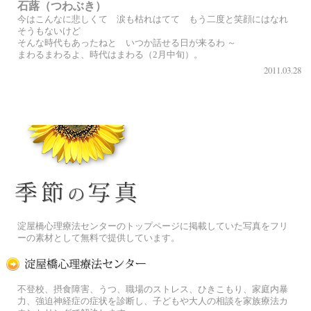
石蕗（つわぶき）
今はこんなに悲しくて 涙も枯れはてて もう二度と笑顔にはなれ
そうもないけど
そんな時代もあったねと いつか話せる日が来るわ ～
まわるまわるよ、時代はまわる（2月中旬）。
2011.03.28
季節の花[淀]フリー写真素材
淀屋橋心理療法センターのトップページに掲載していた写真をフリ
ーの素材として無料で提供しています。
淀屋橋心理療法センター
不登校、摂食障害、うつ、職場のストレス、ひきこもり、家庭内暴
力、強迫神経症の症状を診断し、子どもや大人の相談を家族療法カ