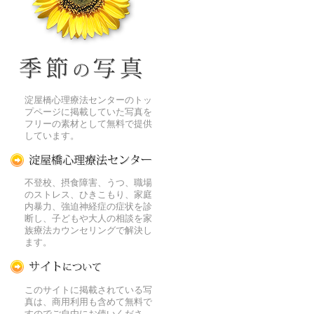
季節の花[淀]フリー写真素材
淀屋橋心理療法センターのトッ
プページに掲載していた写真を
フリーの素材として無料で提供
しています。
淀屋橋心理療法センター
不登校、摂食障害、うつ、職場
のストレス、ひきこもり、家庭
内暴力、強迫神経症の症状を診
断し、子どもや大人の相談を家
族療法カウンセリングで解決し
ます。
この写真素材提供サイトについて
このサイトに掲載されている写
真は、商用利用も含めて無料で
すのでご自由にお使いくださ