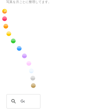
写真を月ごとに整理してます。
RSS
赤色の花のフリー写真素材
橙色の花のフリー写真素材
黄色の花のフリー写真素材
緑色の花のフリー写真素材
青色の花のフリー写真素材
紫色の花のフリー写真素材
桃色の花のフリー写真素材
白色の花のフリー写真素材
昆虫のフリー写真素材
番外編のフリー写真素材