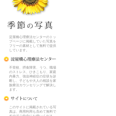
季節の花[淀]フリー写真素材
淀屋橋心理療法センターのトッ
プページに掲載していた写真を
フリーの素材として無料で提供
しています。
淀屋橋心理療法センター
不登校、摂食障害、うつ、職場
のストレス、ひきこもり、家庭
内暴力、強迫神経症の症状を診
断し、子どもや大人の相談を家
族療法カウンセリングで解決し
ます。
この写真素材提供サイトについて
このサイトに掲載されている写
真は、商用利用も含めて無料で
すのでご自由にお使いくださ