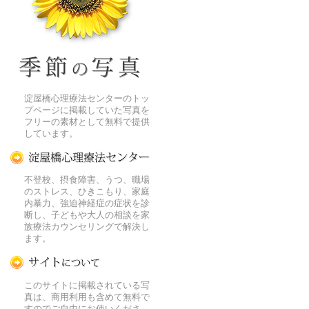
季節の花[淀]フリー写真素材
淀屋橋心理療法センターのトッ
プページに掲載していた写真を
フリーの素材として無料で提供
しています。
淀屋橋心理療法センター
不登校、摂食障害、うつ、職場
のストレス、ひきこもり、家庭
内暴力、強迫神経症の症状を診
断し、子どもや大人の相談を家
族療法カウンセリングで解決し
ます。
この写真素材提供サイトについて
このサイトに掲載されている写
真は、商用利用も含めて無料で
すのでご自由にお使いくださ