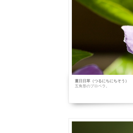
蔓日日草（つるにちにちそう）
五角形のプロペラ。