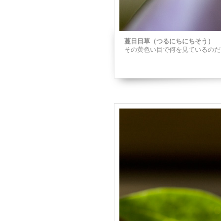
蔓日日草（つるにちにちそう）
その黄色い目で何を見ているのだ