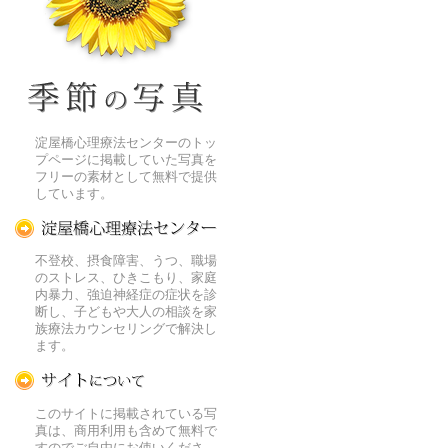
季節の花[淀]フリー写真素材
淀屋橋心理療法センターのトッ
プページに掲載していた写真を
フリーの素材として無料で提供
しています。
淀屋橋心理療法センター
不登校、摂食障害、うつ、職場
のストレス、ひきこもり、家庭
内暴力、強迫神経症の症状を診
断し、子どもや大人の相談を家
族療法カウンセリングで解決し
ます。
この写真素材提供サイトについて
このサイトに掲載されている写
真は、商用利用も含めて無料で
すのでご自由にお使いくださ