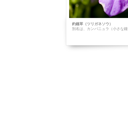
釣鐘草（ツリガネソウ）
別名は、カンパニュラ（小さな鐘