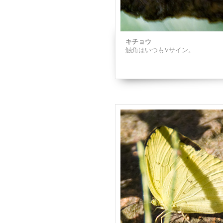
キチョウ
触角はいつもVサイン。