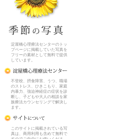
季節の花[淀]フリー写真素材
淀屋橋心理療法センターのトッ
プページに掲載していた写真を
フリーの素材として無料で提供
しています。
淀屋橋心理療法センター
不登校、摂食障害、うつ、職場
のストレス、ひきこもり、家庭
内暴力、強迫神経症の症状を診
断し、子どもや大人の相談を家
族療法カウンセリングで解決し
ます。
この写真素材提供サイトについて
このサイトに掲載されている写
真は、商用利用も含めて無料で
すのでご自由にお使いくださ